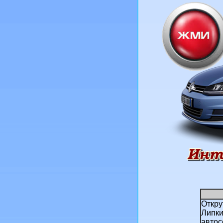
Откру
Липки
автос