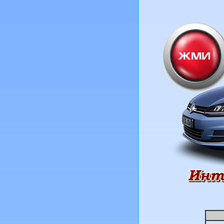
BTS
CAM
Сarwel
Catwild
CMS
Crista
Cromodora
Devino
Dezent
Diablo
Dial
DJ
Dotz
Driv
Dropstar
Dub
Enkei
Enzo
Eurodisk
Fondmetal
Foose
Forged
Forsage
Futek
Giovanna
Gr
Hartge
Hre