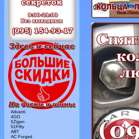
Advanti
4GO
5Zigen
51Fifty
ABT
AC Forged