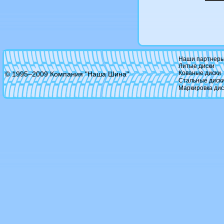
Oxigin
Oz racing
Panther
RC
Ruff
Replica
Rh wheels
Наши партнер
Rial
Литые диски
Ronal
Кованые диски
© 1995–2009 Компания "Наша Шина"
Rondell
Стальные диск
Rs wheels
Маркировка дис
Savini
R-tex
RW Racing Wheels
Shaper
Savini
Slik
Smc
Srd tuning
SSW
Stilauto
Strut
Techline
Tg racing
Tis
Toora
Tsr
Tsw