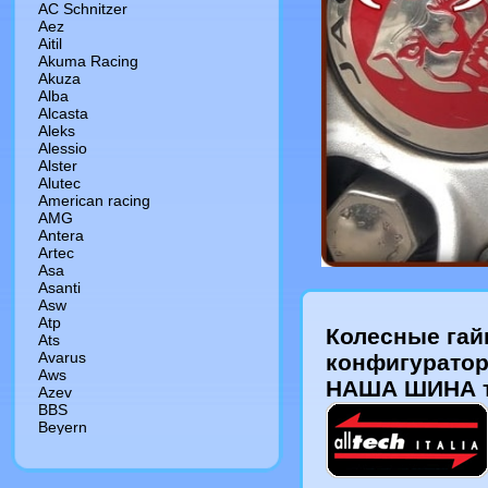
AC Schnitzer
Aez
Aitil
Akuma Racing
Akuza
Alba
Alcasta
Aleks
Alessio
Alster
Alutec
American racing
AMG
Antera
Artec
Asa
Asanti
Asw
Atp
Колесные гайк
Ats
Avarus
конфигуратор 
Aws
НАША ШИНА т
Azev
BBS
Beyern
Borbet
Brabus
Brock