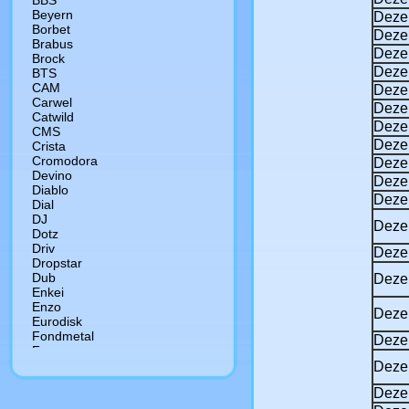
BBS
Beyern
Deze
Borbet
Deze
Brabus
Deze
Brock
Deze
BTS
CAM
Deze
Сarwel
Deze
Catwild
Dezen
CMS
Dezen
Crista
Cromodora
Deze
Devino
Deze
Diablo
Dezen
Dial
DJ
Deze
Dotz
Driv
Deze
Dropstar
Dub
Deze
Enkei
Enzo
Dezen
Eurodisk
Fondmetal
Deze
Foose
Forged
Deze
Forsage
Deze
Futek