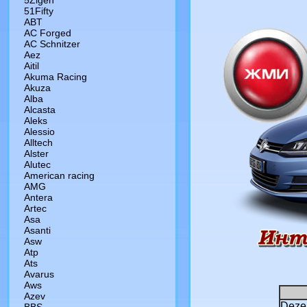
5Zigen
51Fifty
ABT
AC Forged
AC Schnitzer
Aez
Aitil
Akuma Racing
Akuza
Alba
Alcasta
Aleks
Alessio
Alltech
Alster
Alutec
American racing
AMG
Antera
Artec
Asa
Asanti
Asw
Atp
Ats
Avarus
Aws
Azev
Deze