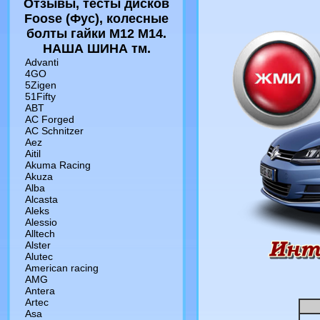
Отзывы, тесты дисков
Foose (Фус), колесные
болты гайки M12 M14.
НАША ШИНА тм.
Advanti
4GO
5Zigen
51Fifty
ABT
AC Forged
AC Schnitzer
Aez
Aitil
Akuma Racing
Akuza
Alba
Alcasta
Aleks
Alessio
Alltech
Alster
Alutec
American racing
AMG
Antera
Artec
Asa