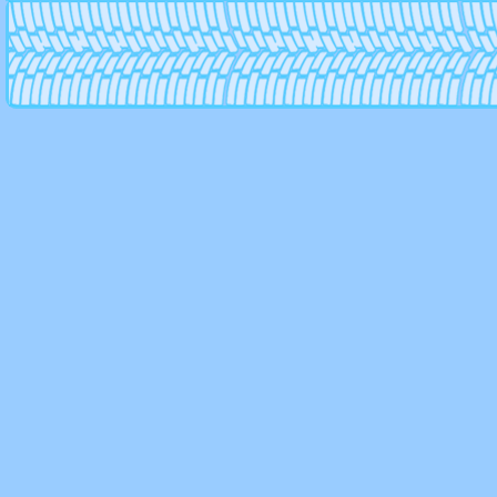
Smc
Srd tuning
SSW
Stilauto
Strut
Techline
Tg racing
Tis
Toora
Tsr
Tsw
Valbrem
Vct wheels
Wiger
Wolf
Vertini
Verde
Victor Porsche
Wsp-italy
Xhp
Yamato
Zepp
Zinik Wheels
Zormer
Автоконтур
Виком
ВСМПО
Китай