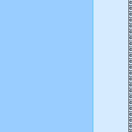
Ф
Ф
Ф
Ф
Ф
Ф
Ф
Ф
Ф
Ф
Ф
Ф
Ф
Ф
Ф
Ф
Ф
Ф
Ф
Ф
Ф
Ф