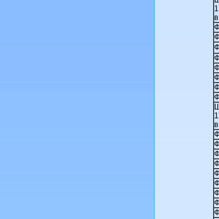
1
в
Ф
Ф
Ф
Ф
Ф
Ф
Ф
Ф
Ш
1
в
Ф
Ф
Ф
Ф
Ф
Ф
Ф
Ф
Ф