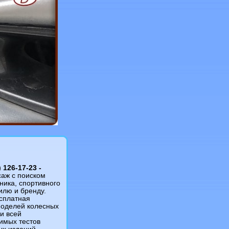
126-17-23 -
саж c поиском
ника, спортивного
илю и бренду.
сплатная
моделей колесных
и всей
имых тестов