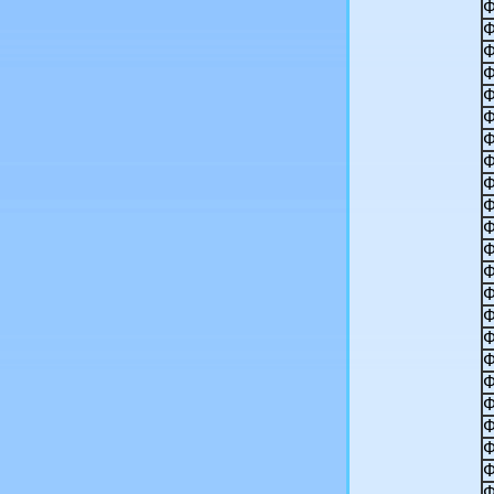
Ф
Ф
Ф
Ф
Ф
Ф
Ф
Ф
Ф
Ф
Ф
Ф
Ф
Ф
Ф
Ф
Ф
Ф
Ф
Ф
Ф
Ф
Ф