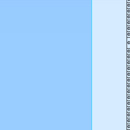
Ф
Ф
Ф
Ф
Ф
Ф
Ф
Ф
Ф
Ф
Ф
Ф
Ф
Ф
Ф
Ф
Ф
Ф
Ф
Ф
Ф