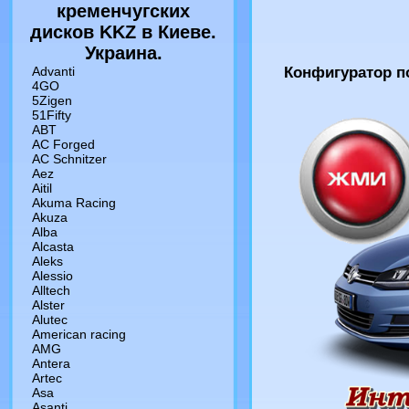
кременчугских
дисков KKZ в Киеве.
Украина.
Advanti
Конфигуратор п
4GO
5Zigen
51Fifty
ABT
AC Forged
AC Schnitzer
Aez
Aitil
Akuma Racing
Akuza
Alba
Alcasta
Aleks
Alessio
Alltech
Alster
Alutec
American racing
AMG
Antera
Artec
Asa
Asanti