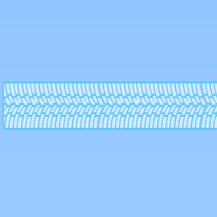
Enzo
Eurodisk
Fondmetal
Foose
Forged
Forsage
Futek
Giovanna
Gr
Hartge
Hre
Kfz
Konig
Kormetal
Kosei
Kronprinz magma
Kyowa
La connection
Lenso
Lexani
Lorinser
Ls wheels
MK Forged Wheels
Mak
Mandrus
Marcello
Mb motoring
Mht