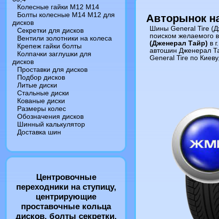
Колесные гайки M12 M14
Болты колесные M14 M12 для
Авторынок на 
дисков
Шины General Tire (
Секретки для дисков
поиском желаемого в
Вентили золотники на колеса
(Дженерал Тайр)
в г
Крепеж гайки болты
автошин Дженерал Та
Колпачки заглушки для
General Tire по Киев
дисков
Проставки для дисков
Подбор дисков
Литые диски
Стальные диски
Кованые диски
Размеры колес
Обозначения дисков
Шинный калькулятор
Доставка шин
Центровочные
переходники на ступицу,
центрирующие
проставочные кольца
дисков, болты секретки,