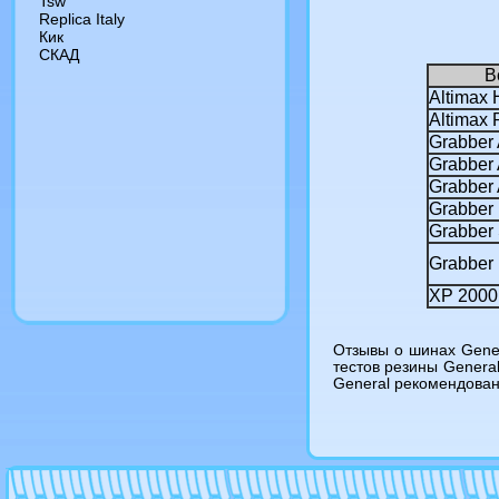
Tsw
Replica Italy
Кик
СКАД
В
Altimax
Altimax
Grabber 
Grabber
Grabber 
Grabber 
Grabber
Grabber
XP 2000
Отзывы о шинах Gener
тестов резины Genera
General рекомендована