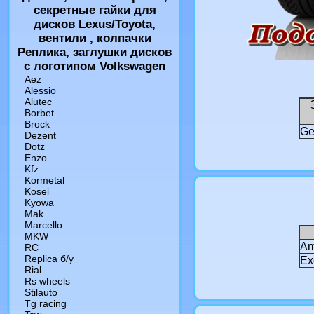
секретные гайки для
дисков Lexus/Toyota,
вентили , колпачки
Реплика, заглушки дисков
с логотипом Volkswagen
Aez
Alessio
Alutec
Borbet
Brock
Ge
Dezent
Dotz
Enzo
Kfz
Kormetal
Kosei
Kyowa
Mak
Marcello
MKW
Am
RC
Replica б/у
Ex
Rial
Rs wheels
Stilauto
Tg racing