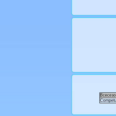
Всесезо
Competu