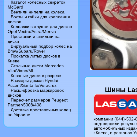
Каталог колесных секреток
McGard
Вентили нипели на колеса
Болты и гайки для крепления
дисков
Колпачки заглушки для дисков
Opel Vectra/Astra/Meriva
Проставки и шпильки на
диски
Виртуальный подбор колес на
Bmw/Subaru/Rover
Прокатка литых дисков в
Киеве
Стальные диски Mercedes
Vito/Viano/ML
Кованые диски в разрезе
Размеры дисков Hyndai
Accent/Santa fe/Veracruz
Шины Las
Расшифровка маркировок
дисков
Пересчет размеров Peugeot
Partner/5008/408
Доставка проставочных колец
по Украине
компании (044)-502-
подтвердили результ
автомобильных издан
г.Киеве, и регионах У