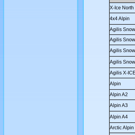
X-Ice North 
4x4 Alpin
Agilis Snow
Agilis Snow
Agilis Snow
Agilis Snow
Agilis X-IC
Alpin
Alpin A2
Alpin A3
Alpin A4
Arctic Alpin