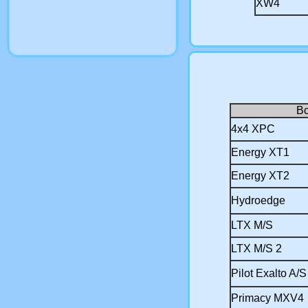
XW4
В
4x4 XPC
Energy XT1
Energy XT2
Hydroedge
LTX M/S
LTX M/S 2
Pilot Exalto A/S
Primacy MXV4