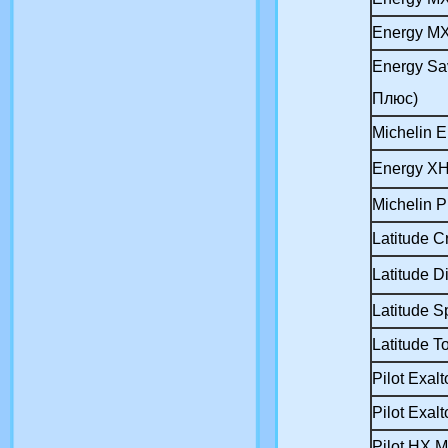
Energy M
Energy Sa
Плюс)
Michelin 
Energy X
Michelin P
Latitude C
Latitude D
Latitude S
Latitude T
Pilot Exalt
Pilot Exalt
Pilot HX 