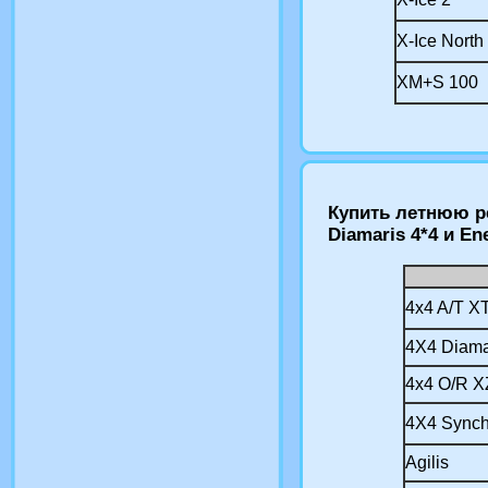
X-Ice North
XM+S 100
Купить летнюю ре
Diamaris 4*4 и En
4x4 A/T X
4X4 Diama
4x4 O/R X
4X4 Sync
Agilis