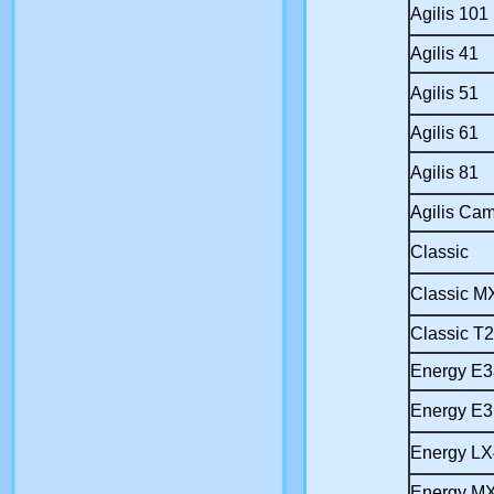
Agilis 101
Agilis 41
Agilis 51
Agilis 61
Agilis 81
Agilis Ca
Classic
Classic M
Classic T2
Energy E3
Energy E3
Energy LX
Energy M