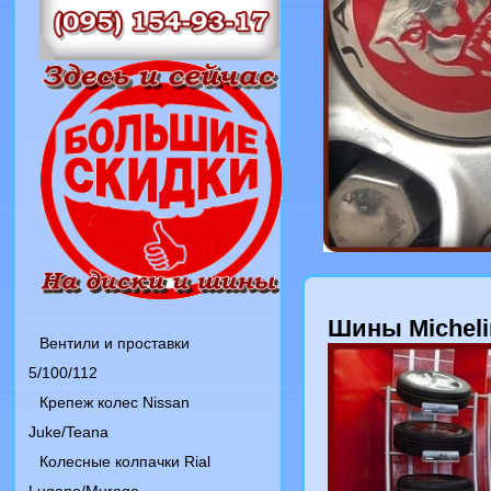
Шины Micheli
Вентили и проставки
5/100/112
Крепеж колес Nissan
Juke/Teana
Колесные колпачки Rial