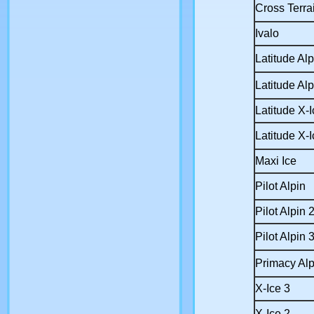
Cross Terr
Ivalo
Latitude Alp
Latitude Al
Latitude X-I
Latitude X-
Maxi Ice
Pilot Alpin
Pilot Alpin 
Pilot Alpin 
Primacy Alp
X-Ice 3
X-Ice 2