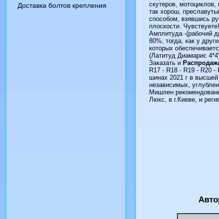
скутеров, мотоциклов, 
Доставка болтов крепления
так хорош, преславуты
способом, взявшись ру
плоскости. Чувствуете
Амплитуда -(рабочий ди
80%, тогда, как у друг
которых обеспечиваетс
(Латитуд Диамарис 4*4)
Заказать и
Распродажа
R17 - R18 - R19 - R20 
шинах 2021 г в высшей
независимых, углубле
Мишлен рекомендованы
Люкс, в г.Киеве, и рег
Авто