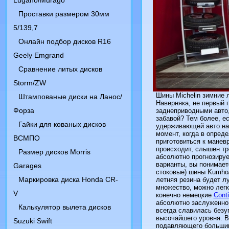
Lugano/Murago
Проставки размером 30мм
5/139,7
Онлайн подбор дисков R16
Geely Emgrand
Сравнение литых дисков
Storm/ZW
Шины Michelin зимние 
Штампованые диски на Ланос/
Наверняка, не первый 
Форза
заднеприводными авто,
забавой? Тем более, е
Гайки для кованых дисков
удерживающей авто на 
момент, когда в опред
ВСМПО
приготовиться к манев
происходит, слышен тр
Размер дисков Morris
абсолютно прогнозируе
варианты, вы понимает
Garages
стоковые) шины Kumho/
Маркировка диска Honda CR-
летняя резина будет л
множество, можно легк
V
конечно немецкие
Cont
абсолютно заслуженно
Калькулятор вылета дисков
всегда славилась безу
высочайшего уровня. 
Suzuki Swift
подавляющего большинс