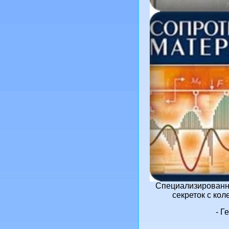
Специализированны
секреток с кол
- Г