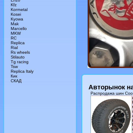
Enzo
Kfz
Kormetal
Kosei
Kyowa
Mak
Marcello
MKW
RC
Replica
Rial
Rs wheels
Stilauto
Tg racing
Tsw
Replica Italy
Кик
СКАД
Авторынок на
Распродажа шин Coo