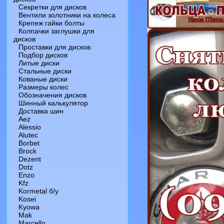
Секретки для дисков
Вентили золотники на колеса
Крепеж гайки болты
Колпачки заглушки для
дисков
Проставки для дисков
Подбор дисков
Литые диски
Стальные диски
Кованые диски
Размеры колес
Обозначения дисков
Шинный калькулятор
Доставка шин
Aez
Alessio
Alutec
Borbet
Brock
Dezent
Dotz
Enzo
Kfz
Kormetal б/у
Kosei
Kyowa
Mak
Marcello