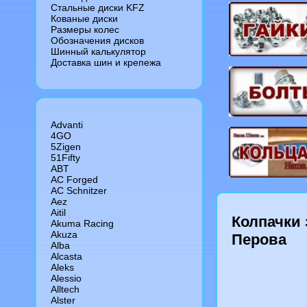
Стальные диски KFZ
Кованые диски
Размеры колес
Обозначения дисков
Шинный калькулятор
Доставка шин и крепежа
Advanti
4GO
5Zigen
51Fifty
ABT
AC Forged
AC Schnitzer
Aez
Aitil
Колпачки 
Akuma Racing
Akuza
Перова
Alba
Alcasta
Aleks
Alessio
Alltech
Alster