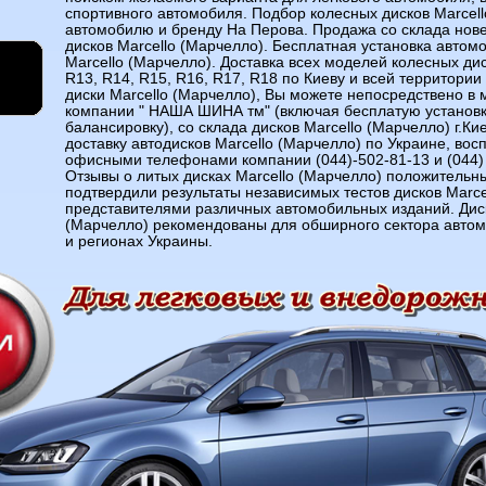
спортивного автомобиля. Подбор колесных дисков Marcell
автомобилю и бренду На Перова. Продажа со склада но
дисков Marcello (Марчелло). Бесплатная установка автом
Marcello (Марчелло). Доставка всех моделей колесных ди
R13, R14, R15, R16, R17, R18 по Киеву и всей территории
диски Marcello (Марчелло), Вы можете непосредствено в 
компании " НАША ШИНА тм" (включая бесплатую установк
балансировку), со склада дисков Marcello (Марчелло) г.Ки
доставку автодисков Marcello (Марчелло) по Украине, во
офисными телефонами компании (044)-502-81-13 и (044) 
Отзывы о литых дисках Marcello (Марчелло) положительн
подтвердили результаты независимых тестов дисков Marce
представителями различных автомобильных изданий. Диск
(Марчелло) рекомендованы для обширного сектора автомо
и регионах Украины.