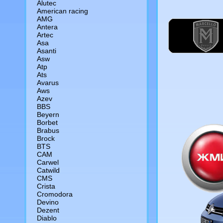
Alutec
American racing
AMG
Antera
Artec
Asa
Asanti
Asw
Atp
Ats
Avarus
Aws
Azev
BBS
Beyern
Borbet
Brabus
Brock
BTS
CAM
Сarwel
Catwild
CMS
Crista
Cromodora
Devino
Dezent
Diablo