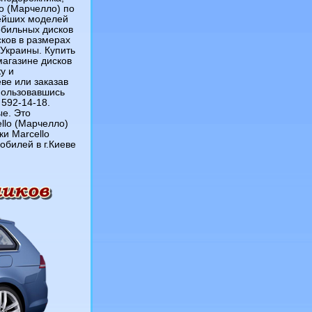
o (Марчелло) по
вейших моделей
обильных дисков
сков в размерах
 Украины. Купить
магазине дисков
у и
еве или заказав
спользовавшись
592-14-18.
ые. Это
llo (Марчелло)
и Marcello
билей в г.Киеве