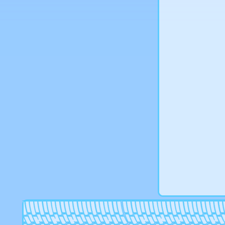
Savini
R-tex
RW Racing Wheels
Shaper
Savini
Slik
Smc
Srd tuning
SSW
Stilauto
Strut
Techline
Tg racing
Tis
Toora
Tsr
Tsw
Valbrem
Vct wheels
Wiger
Wolf
Vertini
Verde
Victor Porsche
Wsp-italy
Xhp
Yamato
Zepp