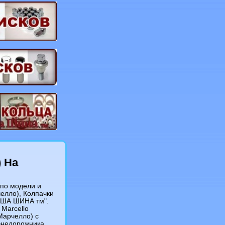
) На
 по модели и
челло), Колпачки
НАША ШИНА тм".
Marcello
(Марчелло) c
внедорожника,