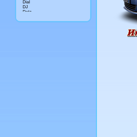
Dial
DJ
Dotz
Driv
Dropstar
Dub
Enkei
Enzo
Eurodisk
Fondmetal
Foose
Forged
Forsage
Futek
Giovanna
Gr
Hartge
Hre
Kfz
Konig
Kormetal
Kosei
Kronprinz magma
Kyowa
La connection
Lenso
Lexani
Lorinser