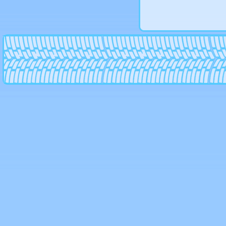
Hre
Kfz
Konig
Kormetal
Kosei
Kronprinz magma
Kyowa
La connection
Lenso
Lexani
Lorinser
Ls wheels
MK Forged Wheels
Mak
Mandrus
Marcello
Mb motoring
Mht
MHT Forged
Mi-Tech
Mille miglia
MIM
Momo
Msw
Neeper
Niche
Nokian-vianor
NZ