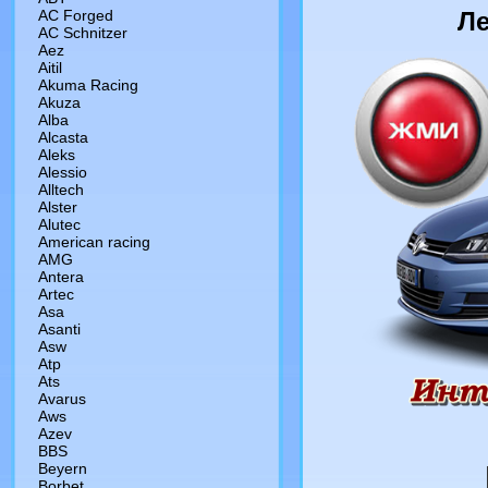
AC Forged
Л
AC Schnitzer
Aez
Aitil
Akuma Racing
Akuza
Alba
Alcasta
Aleks
Alessio
Alltech
Alster
Alutec
American racing
AMG
Antera
Artec
Asa
Asanti
Asw
Atp
Ats
Avarus
Aws
Azev
BBS
Beyern
Borbet