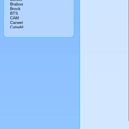
Brabus
Brock
BTS
CAM
Сarwel
Catwild
CMS
Crista
Cromodora
Dezent
Diablo
Dial
DJ
Dotz
Driv
Dropstar
Dub
Enkei
Enzo
Eurodisk
Fondmetal
Foose
Forged
Forsage
Futek
Giovanna
Gr
Hartge