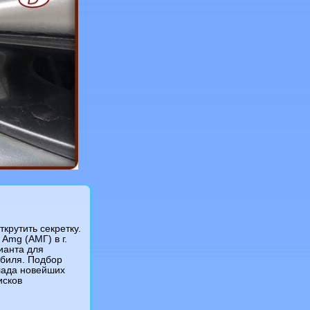
крутить секретку.
Amg (АМГ) в г.
ианта для
обиля. Подбор
лада новейших
исков