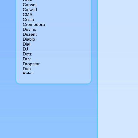
Сarwel
Catwild
CMS
Crista
Cromodora
Devino
Dezent
Diablo
Dial
DJ
Dotz
Driv
Dropstar
Dub
Enkei
Enzo
Eurodisk
Fondmetal
Foose
Forged
Forsage
Futek
Giovanna
Gr
Hartge
Hre
Kfz
Konig