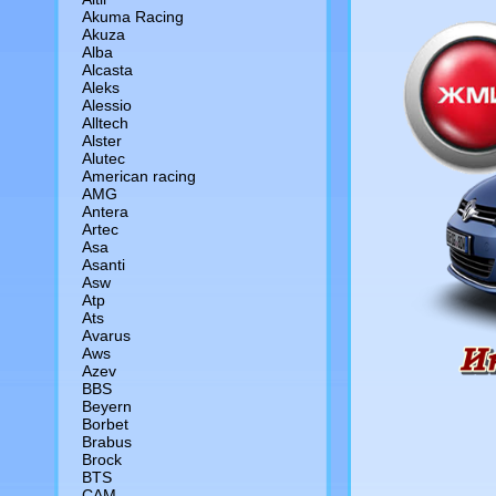
Akuma Racing
Akuza
Alba
Alcasta
Aleks
Alessio
Alltech
Alster
Alutec
American racing
AMG
Antera
Artec
Asa
Asanti
Asw
Atp
Ats
Avarus
Aws
Azev
BBS
Beyern
Borbet
Brabus
Brock
BTS
CAM