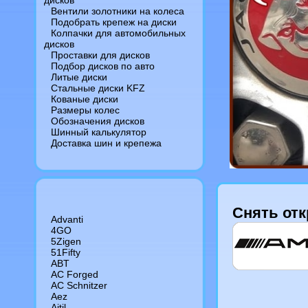
дисков
Вентили золотники на колеса
Подобрать крепеж на диски
Колпачки для автомобильных
дисков
Проставки для дисков
Подбор дисков по авто
Литые диски
Стальные диски KFZ
Кованые диски
Размеры колес
Обозначения дисков
Шинный калькулятор
Доставка шин и крепежа
Cнять отк
Advanti
4GO
5Zigen
51Fifty
ABT
AC Forged
AC Schnitzer
Aez
Aitil