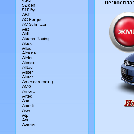
4GO
Легкоспла
5Zigen
51Fifty
ABT
AC Forged
AC Schnitzer
Aez
Aitil
Akuma Racing
Akuza
Alba
Alcasta
Aleks
Alessio
Alltech
Alster
Alutec
American racing
AMG
Antera
Artec
Asa
Asanti
Asw
Atp
Ats
Avarus
Aws