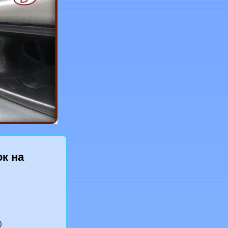
к на
)