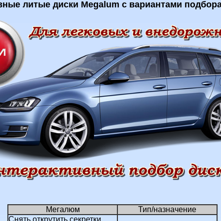
вные литые диски Megalum с вариантами подбора
Мегалюм
Тип/назначение
Снять открутить секретки