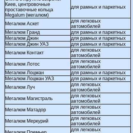
Киев, центровочные
для рамных и паркетных
проставочные кольца
Megalum (мегалюм)
для легковых
Мегалюм Аскет
автомобилей
Мегалюм Гранд
для рамных и паркетных
Мегалюм Джин
для рамных и паркетных
Мегалюм Джин УАЗ
для рамных и паркетных
для легковых
Мегалюм Контакт
автомобилей
для легковых
Мегалюм Лотос
автомобилей
Мегалюм Лоцман
для рамных и паркетных
Мегалюм Лоцман УАЗ
для рамных и паркетных
для легковых
Мегалюм Луч
автомобилей
для легковых
Мегалюм Магистраль
автомобилей
для легковых
Мегалюм Матадор
автомобилей
для легковых
Мегалюм Меркурий
автомобилей
для легковых
Мегалюм Премьер