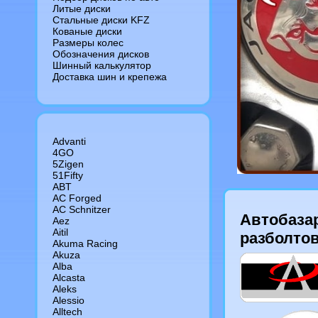
Литые диски
Стальные диски KFZ
Кованые диски
Размеры колес
Обозначения дисков
Шинный калькулятор
Доставка шин и крепежа
Advanti
4GO
5Zigen
51Fifty
ABT
AC Forged
AC Schnitzer
Автобазар
Aez
Aitil
разболтов
Akuma Racing
Akuza
Alba
Alcasta
Aleks
Alessio
Alltech