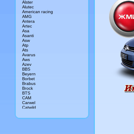
Alster
Alutec
American racing
AMG
Antera
Artec
Asa
Asanti
Asw
Atp
Ats
Avarus
Aws
Azev
BBS
Beyern
Borbet
Brabus
Brock
BTS
CAM
Сarwel
Catwild
CMS
Crista
Cromodora
Devino
Dezent