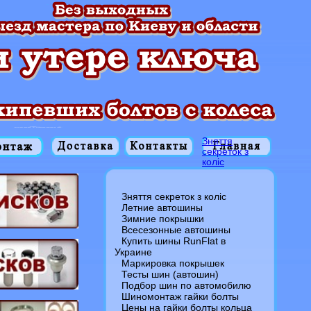
Зняття
секреток з
колiс
Зняття секреток з колiс
Летние автошины
Зимние покрышки
Всесезонные автошины
Купить шины RunFlat в
Украине
Маркировка покрышек
Тесты шин (автошин)
Подбор шин по автомобилю
Шиномонтаж гайки болты
Цены на гайки болты кольца